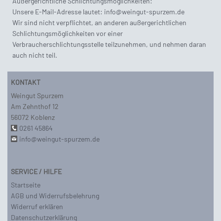
Außergerichtliche Schlichtungsmöglichkeiten:
Unsere E-Mail-Adresse lautet: info@weingut-spurzem.de
Wir sind nicht verpflichtet, an anderen außergerichtlichen
Schlichtungsmöglichkeiten vor einer
Verbraucherschlichtungsstelle teilzunehmen, und nehmen daran
auch nicht teil.
KONTAKT
Weingut Spurzem
Am Zehnthof 12
56072 Koblenz
0261 45864
info@weingut-spurzem.de
SERVICE / HILFE
Startseite
AGB und Widerrufsbelehrung
Widerruf erklären
Datenschutzerklärung