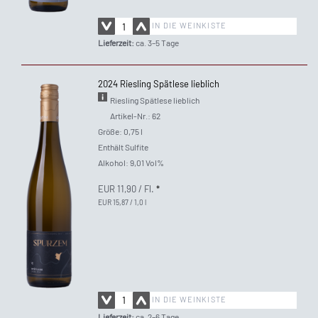
IN DIE WEINKISTE
Lieferzeit:
ca. 3–5 Tage
2024 Riesling Spätlese lieblich
Riesling Spätlese lieblich
Artikel-Nr.: 62
Größe: 0,75 l
Enthält Sulfite
Alkohol: 9,01 Vol%
EUR 11,90
/ Fl.
*
EUR 15,87 / 1,0 l
IN DIE WEINKISTE
Lieferzeit:
ca. 2–6 Tage