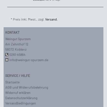
* Preis inkl. Mwst., zzgl.
Versand
.
KONTAKT
Weingut Spurzem
Am Zehnthof 12
56072 Koblenz
0261 45864
info@weingut-spurzem.de
SERVICE / HILFE
Startseite
AGB und Widerrufsbelehrung
Widerruf erklären
Datenschutzerklärung
Versandbedingungen