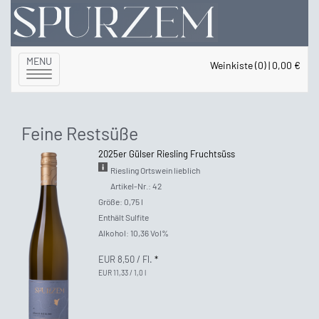
MENU
Weinkiste (0) | 0,00 €
Toggle
navigation
Feine Restsüße
2025er Gülser Riesling Fruchtsüss
Riesling Ortswein lieblich
Artikel-Nr.: 42
Größe: 0,75 l
Enthält Sulfite
Alkohol: 10,36 Vol%
EUR 8,50
/ Fl.
*
EUR 11,33 / 1,0 l