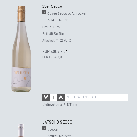
25er Secco
Cuveè Secco b. A. trocken
Artikel-Nr.: 19
Größe: 0,75 l
Enthält Sulfite
Alkohol: 11,32 Vol%
EUR 7,90
/ Fl.
*
EUR 10,53 / 1,0 l
IN DIE WEINKISTE
Lieferzeit:
ca. 3–5 Tage
LATSCHO SECCO
trocken
Artikel-Nr.: x22