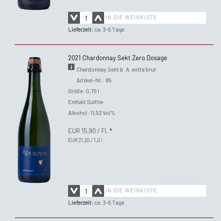
IN DIE WEINKISTE
Lieferzeit:
ca. 3–5 Tage
2021 Chardonnay Sekt Zero Dosage
Chardonnay Sekt b. A. extra brut
Artikel-Nr.: 85
Größe: 0,75 l
Enthält Sulfite
Alkohol: 11,53 Vol%
EUR 15,90
/ Fl.
*
EUR 21,20 / 1,0 l
IN DIE WEINKISTE
Lieferzeit:
ca. 3–5 Tage