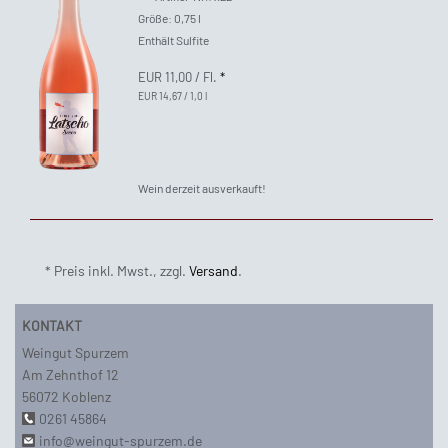
Größe: 0,75 l
Enthält Sulfite
EUR 11,00
/ Fl.
*
EUR 14,67 / 1,0 l
Wein derzeit ausverkauft!
* Preis inkl. Mwst., zzgl.
Versand
.
KONTAKT
Weingut Spurzem
Am Zehnthof 12
56072 Koblenz
0261 45864
info@weingut-spurzem.de