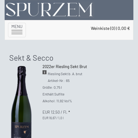
MENU
Weinkiste (0) | 0,00 €
Toggle
navigation
Sekt & Secco
2022er Riesling Sekt Brut
Riesling Sekt b. A. brut
Artikel-Nr.: 65
Größe: 0,75 l
Enthält Sulfite
Alkohol: 11,92 Vol%
EUR 12,50
/ Fl.
*
EUR 16,67 / 1,0 l