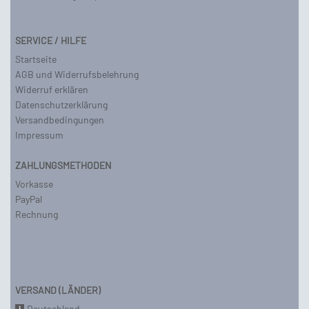
SERVICE / HILFE
Startseite
AGB und Widerrufsbelehrung
Widerruf erklären
Datenschutzerklärung
Versandbedingungen
Impressum
ZAHLUNGSMETHODEN
Vorkasse
PayPal
Rechnung
VERSAND (LÄNDER)
Deutschland