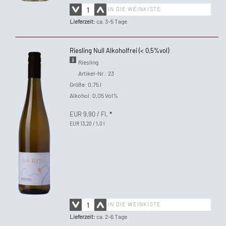
IN DIE WEINKISTE
Lieferzeit:
ca. 3–5 Tage
Riesling Null Alkoholfrei (< 0,5%vol)
Riesling
Artikel-Nr.: 23
Größe: 0,75 l
Alkohol: 0,05 Vol%
EUR 9,90
/ Fl.
*
EUR 13,20 / 1,0 l
IN DIE WEINKISTE
Lieferzeit:
ca. 2–6 Tage