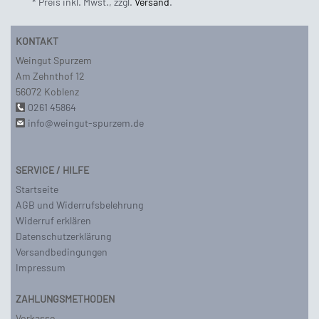
* Preis inkl. Mwst., zzgl.
Versand
.
KONTAKT
Weingut Spurzem
Am Zehnthof 12
56072 Koblenz
0261 45864
info@weingut-spurzem.de
SERVICE / HILFE
Startseite
AGB und Widerrufsbelehrung
Widerruf erklären
Datenschutzerklärung
Versandbedingungen
Impressum
ZAHLUNGSMETHODEN
Vorkasse