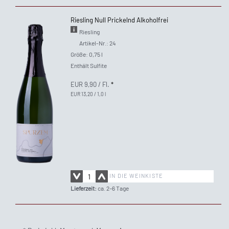
Riesling Null Prickelnd Alkoholfrei
Riesling
Artikel-Nr.: 24
Größe: 0,75 l
Enthält Sulfite
EUR 9,90
/ Fl.
*
EUR 13,20 / 1,0 l
IN DIE WEINKISTE
Lieferzeit:
ca. 2–6 Tage