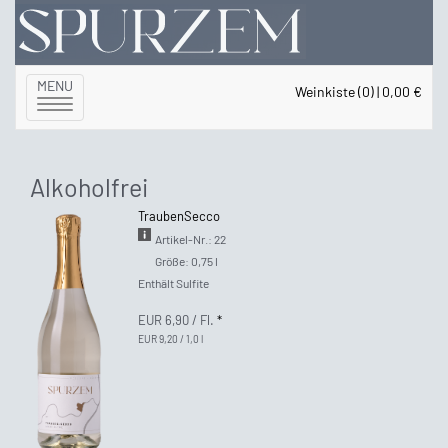
MENU
Weinkiste (0) | 0,00 €
Toggle
navigation
Alkoholfrei
TraubenSecco
Artikel-Nr.: 22
Größe: 0,75 l
Enthält Sulfite
EUR 6,90
/ Fl.
*
EUR 9,20 / 1,0 l